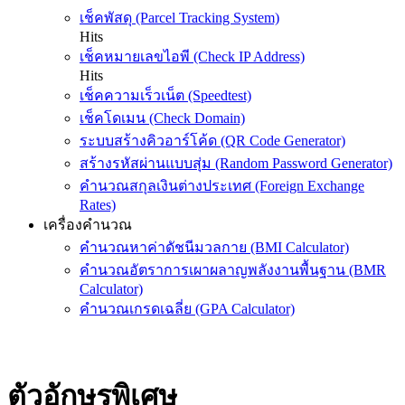
เช็คพัสดุ (Parcel Tracking System)
Hits
เช็คหมายเลขไอพี (Check IP Address)
Hits
เช็คความเร็วเน็ต (Speedtest)
เช็คโดเมน (Check Domain)
ระบบสร้างคิวอาร์โค้ด (QR Code Generator)
สร้างรหัสผ่านแบบสุ่ม (Random Password Generator)
คำนวณสกุลเงินต่างประเทศ (Foreign Exchange
Rates)
เครื่องคำนวณ
คำนวณหาค่าดัชนีมวลกาย (BMI Calculator)
คำนวณอัตราการเผาผลาญพลังงานพื้นฐาน (BMR
Calculator)
คำนวณเกรดเฉลี่ย (GPA Calculator)
ตัวอักษรพิเศษ