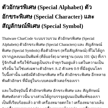
ตัวอักษรพิเศษ (Special Alphabet) ตัว
อักขระพิเศษ (Special Character) และ
สัญลักษณ์พิเศษ (Special Symbol)
Thaiware CharCode ระบบรวบรวม ตัวอักษรพิเศษ (Special
Alphabets) ตัวอักขระพิเศษ (Special Characters) และ สัญลักษณ์
พิเศษ (Special Symbols) คือตัวอักษร (หรือสัญลักษณ์) ที่ไม่ได้ถูก
ปรากฏลงบนแป้นพิมพ์ (คีย์บอร์ด) มาตรฐาน (แบบ 101 ปุ่ม) ที่เรา
รู้จักกันดี หรือใช้กันอยู่เป็นประจำทุกวันอยู่แล้ว แต่ในความเป็น
จริงนั้น ไม่ใช่แค่เฉพาะตัวอักษร A-Z ตัวเลข 0-9 ที่มีอยู่บนโลก
ใบนี้เท่านั้น แต่ยังมีตัวอักษรพิเศษ หรือ ตัวอักขระพิเศษ อีกหลาย
พันตัวอักษร ที่มีอยู่ในระบบคอมพิวเตอร์ของเรา
และในปัจจุบันนี้ ตัวอักษรพิเศษ อักขระพิเศษ และ สัญลักษณ์
พิเศษดังกล่าวนั้น บางส่วนได้ถูกบรรจุอยู่บนแป้นพิมพ์ของเรา
เป็นที่เรียบร้อยแล้ว อาทิ เครื่องหมายตกใจ ! เครื่องหมายวงเล็บ