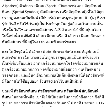
Alphabets) ตัวอักขระพิเศษ (Special Characters) และ สัญลักษณ์
พิเศษ (Special Symbols) คือตัวอักษร (หรือสัญลักษณ์) ที่ไม่ได้ถูก
ปรากฏลงบนแป้นพิมพ์ (คีย์บอร์ด) มาตรฐาน (แบบ 101 ปุ่ม) ที่เรา
รู้จักกันดี หรือใช้กันอยู่เป็นประจำทุกวันอยู่แล้ว แต่ในความเป็น
จริงนั้น ไม่ใช่แค่เฉพาะตัวอักษร A-Z ตัวเลข 0-9 ที่มีอยู่บนโลก
ใบนี้เท่านั้น แต่ยังมีตัวอักษรพิเศษ หรือ ตัวอักขระพิเศษ อีกหลาย
พันตัวอักษร ที่มีอยู่ในระบบคอมพิวเตอร์ของเรา
และในปัจจุบันนี้ ตัวอักษรพิเศษ อักขระพิเศษ และ สัญลักษณ์
พิเศษดังกล่าวนั้น บางส่วนได้ถูกบรรจุอยู่บนแป้นพิมพ์ของเรา
เป็นที่เรียบร้อยแล้ว อาทิ เครื่องหมายตกใจ ! เครื่องหมายวงเล็บ
() เครื่องหมายมากกว่า > เครื่องหมายน้อยกว่า < เครื่องหมาย
วรรคตอน , และอื่นๆ อีกมากมายเป็นต้น ซึ่งเหล่านี้คือตัวอักษรที่
มีโอกาสได้ใช้อยู่บ่อยๆ จึงบรรจุเอาไว้บนแป้นพิมพ์
ขณะที่
ตัวอักษรพิเศษ ตัวอักขระพิเศษ หรือแม้แต่ สัญลักษณ์
พิเศษ
ในส่วนที่เหลือ เขาจึงใช้เป็นรหัสในการเข้าถึงต่างๆ ซึ่งก็มี
รูปแบบของการเข้ารหัสที่แตกต่างกันออกไป อาทิ Charset, UTF-