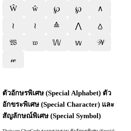
Ŵ
ŵ
∧
℘
℘
≀
≀
≙
⋀
⩟
𝔚
𝔴
𝒲
𝕎
𝕨
𝓌
ตัวอักษรพิเศษ (Special Alphabet) ตัว
อักขระพิเศษ (Special Character) และ
สัญลักษณ์พิเศษ (Special Symbol)
Thaiware CharCode ระบบรวบรวม ตัวอักษรพิเศษ (Special