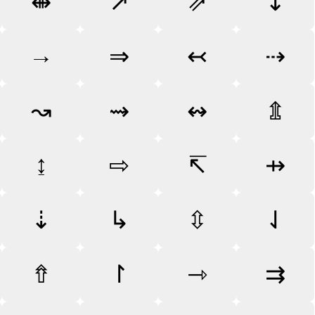
⇼
↗
⇗
↧
→
⇒
↢
⇢
↝
⇝
↭
⇭
↨
⇨
↸
⇸
⇣
↳
⇳
⇃
⇮
↾
⇾
⇉