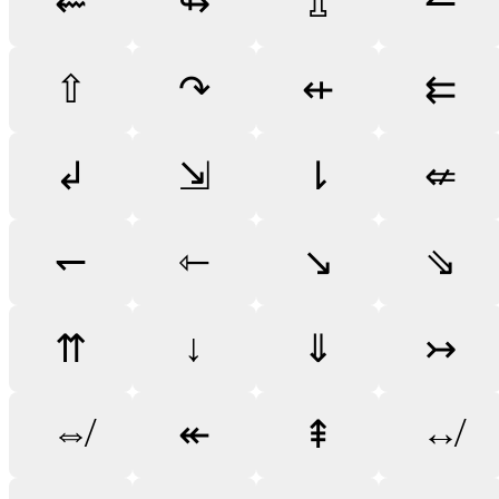
⇜
↬
⇬
↼
⇧
↷
⇷
⇇
↲
⇲
⇂
⇍
↽
⇽
↘
⇘
↓
⇈
⇓
↣
⇎
↮
↞
⇞