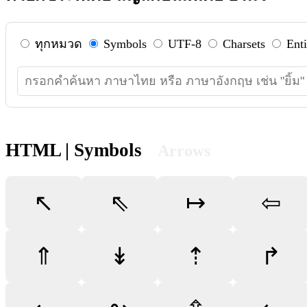
ทุกหมวด
Symbols
UTF-8
Charsets
Enti
HTML | Symbols
Arrows
↖
⇖
↦
⇦
⇑
↡
⇡
↱