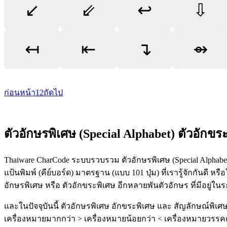
↙
⇙
↩
⇩
↤
⇤
↴
⇴
ก่อนหน้า
1
2
ถัดไป
ตัวอักษรพิเศษ (Special Alphabet) ตัวอักขร
Thaiware CharCode ระบบรวบรวม ตัวอักษรพิเศษ (Special Alphabets
แป้นพิมพ์ (คีย์บอร์ด) มาตรฐาน (แบบ 101 ปุ่ม) ที่เรารู้จักกันดี หรื
อักษรพิเศษ หรือ ตัวอักขระพิเศษ อีกหลายพันตัวอักษร ที่มีอยู่
และในปัจจุบันนี้ ตัวอักษรพิเศษ อักขระพิเศษ และ สัญลักษณ์พิเศษด
เครื่องหมายมากกว่า > เครื่องหมายน้อยกว่า < เครื่องหมายวรรคตอน