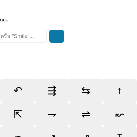
ties
↑
↶
⇶
⇆
⇱
⇁
⇌
↜