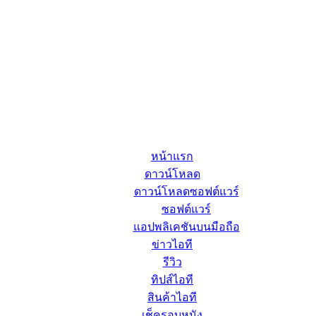
หน้าแรก
ดาวน์โหลด
ดาวน์โหลดซอฟต์แวร์
ซอฟต์แวร์
แอปพลิเคชันบนมือถือ
ข่าวไอที
รีวิว
ทิปส์ไอที
สินค้าไอที
เช็ครอบหนัง