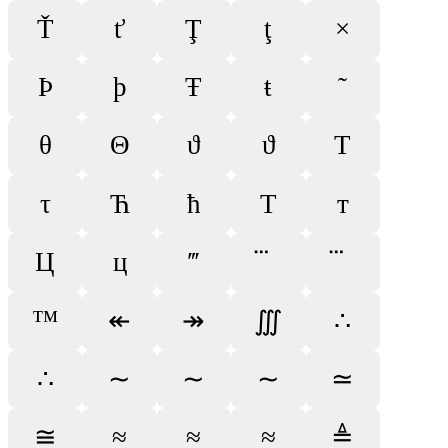
Ť
ť
Ţ
ţ
×
Þ
þ
Ŧ
ŧ
˜
θ
Θ
ϑ
ϑ
Τ
τ
Ћ
ћ
Т
т
Ц
ц
‴
™
↞
↠
∭
∴
∴
∼
∼
∼
≃
≈
≈
≈
≅
≜