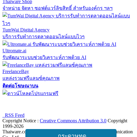
Thaiware Shop
จำหน่าย จัดหา ซอฟต์แวร์ลิขสิทธิ์ สำหรับองค์กร ฯลฯ
TumWai Digital Agency
บริการรับทำการตลาดออนไลน์แบบไวๆ
Ultromate.ai
รับพัฒนาระบบช่วยวิเคราะห์ภาพด้วย AI
FreelanceBay
แหล่งรวมฟรีแลนซ์คุณภาพ
ติดต่อโฆษณาบน
ตั้งค่าความเป็นส่วนตัว
นโยบายความเป็นส่วนตัว
นโยบาย
คุกกี้
RSS Feed
Copyright Notice :
Creative Commons Attribution 3.0
Copyright
1999-2026
Thaiware.com is owned and operated by Thaiware Communication
กระดาษทด