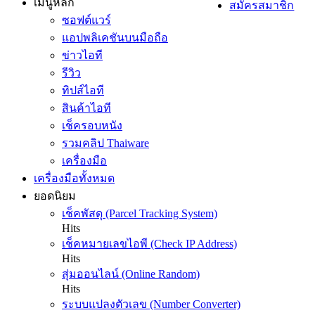
เมนูหลัก
สมัครสมาชิก
ซอฟต์แวร์
แอปพลิเคชันบนมือถือ
ข่าวไอที
รีวิว
ทิปส์ไอที
สินค้าไอที
เช็ครอบหนัง
รวมคลิป Thaiware
เครื่องมือ
เครื่องมือทั้งหมด
ยอดนิยม
เช็คพัสดุ (Parcel Tracking System)
Hits
เช็คหมายเลขไอพี (Check IP Address)
Hits
สุ่มออนไลน์ (Online Random)
Hits
ระบบแปลงตัวเลข (Number Converter)