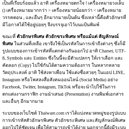
เป็นที่เรียบร้อยแล้ว อาทิ เครื่องหมายตกใจ ! เครื่องหมายวงเล็บ
() เครื่องหมายมากกว่า > เครื่องหมายน้อยกว่า < เครื่องหมาย
วรรคตอน , และอื่นๆ อีกมากมายเป็นต้น ซึ่งเหล่านี้คือตัวอักษรที่
มีโอกาสได้ใช้อยู่บ่อยๆ จึงบรรจุเอาไว้บนแป้นพิมพ์
ขณะที่
ตัวอักษรพิเศษ ตัวอักขระพิเศษ หรือแม้แต่ สัญลักษณ์
พิเศษ
ในส่วนที่เหลือ เขาจึงใช้เป็นรหัสในการเข้าถึงต่างๆ ซึ่งก็มี
รูปแบบของการเข้ารหัสที่แตกต่างกันออกไป อาทิ Charset, UTF-
8, Symbols และ Entities ซึ่งในนี้จะมีตัวแปลกๆ ให้เราเลือก และ
คัดลอก (Copy) ไปใช้กันได้ตามความต้องการ ในหลากหลาย
วัตถุประสงค์ อาทิ ใช้ส่งหาเพื่อน ใช้แต่งชื่อสวยๆ ในแอป LINE,
Instagram หรือโพสลงสื่อสังคมออนไลน์ (Social Media) อย่าง
Facebook, Twitter, Instagram, TikTok หรือจะนำไปใช้ในการ
ตกแต่งงานกราฟิก งานนำเสนอ (Presentation) งานพิมพ์เอกสาร
และอื่นๆ อีกมากมาย
ระบบของเว็บไซต์ Thaiware.com เราได้แบ่งหมวดหมู่ของรูปแบบ
การเข้ารหัสตัวอักษรพิเศษ ตัวอักขระพิเศษ และสัญลักษณ์พิเศษ
ออกไปให้ชัดเจน เพื่อให้สามารถเข้าได้ง่าย นอกจากนี้ยังมีระบบ