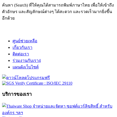
ค้นหา (Search) ที่ให้คุณได้สามารถพิมพ์ภาษาไทย เพื่อให้เข้าถึง
ตัวอักษร และสัญลักษณ์ต่างๆ ได้สะดวก และรวดเร็วมากยิ่งขึ้น
อีกด้วย
ศูนย์ช่วยเหลือ
เกี่ยวกับเรา
ติดต่อเรา
ร่วมงานกับเรา
4
แผนผังเว็บไซต์
บริการของเรา