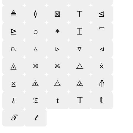
≜
≬
⊠
⊤
⊴
⌕
⌖
⌶
⎴
⊵
⏢
▵
▹
▿
◃
⧍
⨰
◬
⤨
⤩
⨱
⨹
⨺
⨻
⫚
⫱
𝔗
𝔱
𝕋
𝕥
𝒯
𝓉