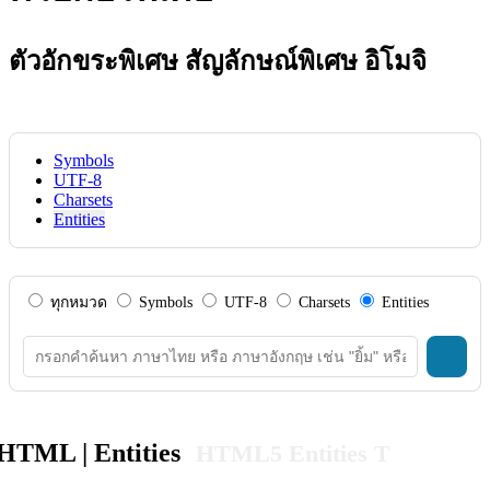
ตัวอักขระพิเศษ สัญลักษณ์พิเศษ อิโมจิ
Symbols
UTF-8
Charsets
Entities
ทุกหมวด
Symbols
UTF-8
Charsets
Entities
HTML | Entities
HTML5 Entities T