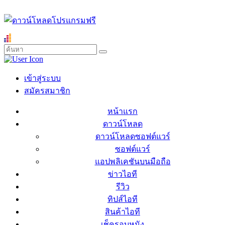
เข้าสู่ระบบ
สมัครสมาชิก
หน้าแรก
ดาวน์โหลด
ดาวน์โหลดซอฟต์แวร์
ซอฟต์แวร์
แอปพลิเคชันบนมือถือ
ข่าวไอที
รีวิว
ทิปส์ไอที
สินค้าไอที
เช็ครอบหนัง