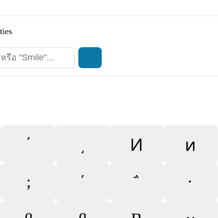
ties
ʹ
͵
Ͷ
ͷ
;
΄
΅
·