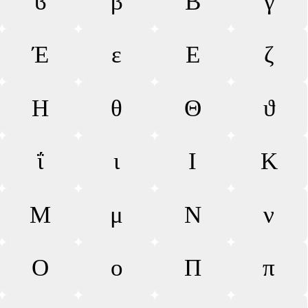
ϐ
β
Β
γ
Έ
ε
Ε
ζ
Η
θ
Θ
ϑ
ΐ
ι
Ι
Κ
Μ
μ
Ν
ν
Ο
ο
Π
π