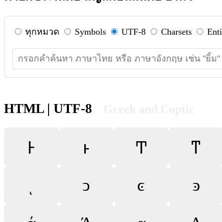
ทุกหมวด
Symbols
UTF-8
Charsets
Enti
HTML | UTF-8
Greek and Coptic
Ͱ
ͱ
Ͳ
ͳ
ͺ
ͻ
ͼ
ͽ