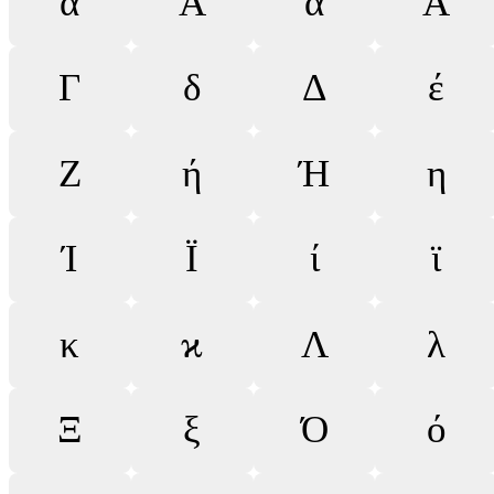
ά
Ά
α
Α
Γ
δ
Δ
έ
Ζ
ή
Ή
η
Ί
Ϊ
ί
ϊ
κ
ϰ
Λ
λ
Ξ
ξ
Ό
ό