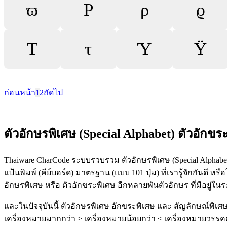
ϖ
Ρ
ρ
ϱ
Τ
τ
Ύ
Ϋ
ก่อนหน้า
1
2
ถัดไป
ตัวอักษรพิเศษ (Special Alphabet) ตัวอักขร
Thaiware CharCode ระบบรวบรวม ตัวอักษรพิเศษ (Special Alphabets
แป้นพิมพ์ (คีย์บอร์ด) มาตรฐาน (แบบ 101 ปุ่ม) ที่เรารู้จักกันดี หรื
อักษรพิเศษ หรือ ตัวอักขระพิเศษ อีกหลายพันตัวอักษร ที่มีอยู่
และในปัจจุบันนี้ ตัวอักษรพิเศษ อักขระพิเศษ และ สัญลักษณ์พิเศษด
เครื่องหมายมากกว่า > เครื่องหมายน้อยกว่า < เครื่องหมายวรรคตอน