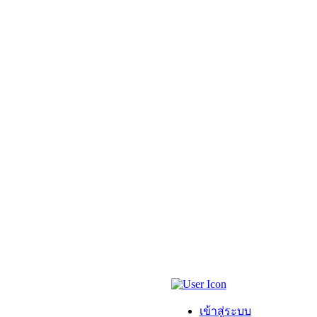
เข้าสู่ระบบ