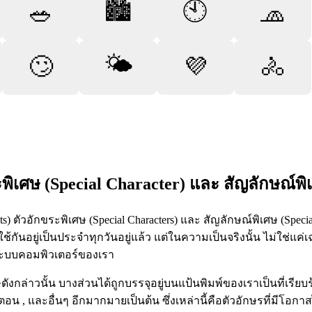
🏙
🕙
🥗
🧢
🌤
🙄
💜
🚴
ะพิเศษ (Special Character) และ สัญลักษณ์พิ
) ตัวอักขระพิเศษ (Special Characters) และ สัญลักษณ์พิเศษ (Speci
อใช้กันอยู่เป็นประจำทุกวันอยู่แล้ว แต่ในความเป็นจริงนั้น ไม่ใช่แค่เ
ในระบบคอมพิวเตอร์ของเรา
ังกล่าวนั้น บางส่วนได้ถูกบรรจุอยู่บนแป้นพิมพ์ของเราเป็นที่เรียบ
 , และอื่นๆ อีกมากมายเป็นต้น ซึ่งเหล่านี้คือตัวอักษรที่มีโอกาสไ