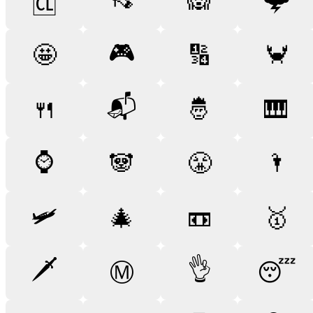
👡
🙉
🆑
🎮
🤩
🔢
🦀
📬
🍴
🤴
🎹
⌚
🐼
😤
🌂
🛩
🎄
📼
🥇
🗡
👌
Ⓜ
😴