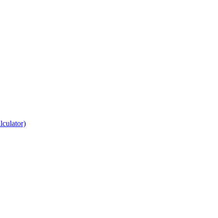
ulator)