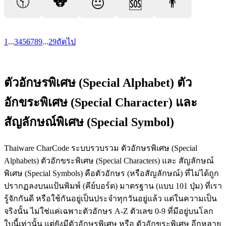
🕥
🐨
👨
😐
🆘
1
...
3
4
5
6
7
8
9
...
29
ถัดไป
ตัวอักษรพิเศษ (Special Alphabet) ตัว
อักขระพิเศษ (Special Character) และ
สัญลักษณ์พิเศษ (Special Symbol)
Thaiware CharCode ระบบรวบรวม ตัวอักษรพิเศษ (Special
Alphabets) ตัวอักขระพิเศษ (Special Characters) และ สัญลักษณ์
พิเศษ (Special Symbols) คือตัวอักษร (หรือสัญลักษณ์) ที่ไม่ได้ถูก
ปรากฏลงบนแป้นพิมพ์ (คีย์บอร์ด) มาตรฐาน (แบบ 101 ปุ่ม) ที่เรา
รู้จักกันดี หรือใช้กันอยู่เป็นประจำทุกวันอยู่แล้ว แต่ในความเป็น
จริงนั้น ไม่ใช่แค่เฉพาะตัวอักษร A-Z ตัวเลข 0-9 ที่มีอยู่บนโลก
ใบนี้เท่านั้น แต่ยังมีตัวอักษรพิเศษ หรือ ตัวอักขระพิเศษ อีกหลาย