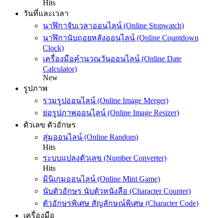
Hits
วันที่และเวลา
นาฬิกาจับเวลาออนไลน์ (Online Stopwatch)
นาฬิกานับถอยหลังออนไลน์ (Online Countdown
Clock)
เครื่องมือคำนวณวันออนไลน์ (Online Date
Calculator)
New
รูปภาพ
รวมรูปออนไลน์ (Online Image Merger)
ย่อรูปภาพออนไลน์ (Online Image Resizer)
ตัวเลข ตัวอักษร
สุ่มออนไลน์ (Online Random)
Hits
ระบบแปลงตัวเลข (Number Converter)
Hits
มินิเกมออนไลน์ (Online Mini Game)
นับตัวอักษร นับตัวหนังสือ (Character Counter)
ตัวอักษรพิเศษ สัญลักษณ์พิเศษ (Character Code)
เครื่องมือ