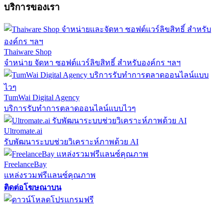
บริการของเรา
Thaiware Shop
จำหน่าย จัดหา ซอฟต์แวร์ลิขสิทธิ์ สำหรับองค์กร ฯลฯ
TumWai Digital Agency
บริการรับทำการตลาดออนไลน์แบบไวๆ
Ultromate.ai
รับพัฒนาระบบช่วยวิเคราะห์ภาพด้วย AI
FreelanceBay
แหล่งรวมฟรีแลนซ์คุณภาพ
ติดต่อโฆษณาบน
ตั้งค่าความเป็นส่วนตัว
นโยบายความเป็นส่วนตัว
นโยบาย