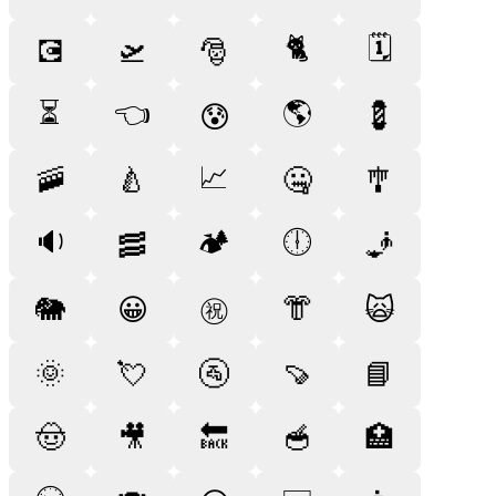
🐈
🗓
💽
🛫
🎅
⏳
👈
🌎
💈
😰
📈
🚠
🍐
🤐
🎐
🔉
🏕
🕕
🥓
🧞
🐘
👘
😀
㊗
🙀
🌞
💘
🚰
🍠
📘
🤠
🎥
🔙
🥣
🏥