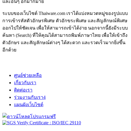
และอื่นๆ อีกมากมาย
ระบบของเว็บไซต์ Thaiware.com เราได้แบ่งหมวดหมู่ของรูปแบบ
การเข้ารหัสตัวอักษรพิเศษ ตัวอักขระพิเศษ และสัญลักษณ์พิเศษ
ออกไปให้ชัดเจน เพื่อให้สามารถเข้าได้ง่าย นอกจากนี้ยังมีระบบ
ค้นหา (Search) ที่ให้คุณได้สามารถพิมพ์ภาษาไทย เพื่อให้เข้าถึง
ตัวอักษร และสัญลักษณ์ต่างๆ ได้สะดวก และรวดเร็วมากยิ่งขึ้น
อีกด้วย
ศูนย์ช่วยเหลือ
เกี่ยวกับเรา
ติดต่อเรา
ร่วมงานกับเรา
4
แผนผังเว็บไซต์