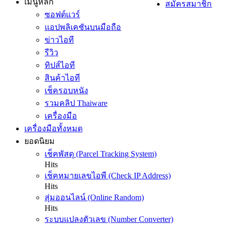
เมนูหลัก
สมัครสมาชิก
ซอฟต์แวร์
แอปพลิเคชันบนมือถือ
ข่าวไอที
รีวิว
ทิปส์ไอที
สินค้าไอที
เช็ครอบหนัง
รวมคลิป Thaiware
เครื่องมือ
เครื่องมือทั้งหมด
ยอดนิยม
เช็คพัสดุ (Parcel Tracking System)
Hits
เช็คหมายเลขไอพี (Check IP Address)
Hits
สุ่มออนไลน์ (Online Random)
Hits
ระบบแปลงตัวเลข (Number Converter)